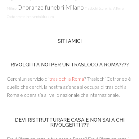
Onoranze funebri Milano
Milano
Traslochi Economici A Roma
Costo pronto intervento idraulico
SITI AMICI
RIVOLGITI A NOI PER UN TRASLOCO A ROMA????
Cerchi un servizio di
traslochi a Roma
? Traslochi Cotroneo è
quello che cerchi, la nostra azienda si occupa di traslochi a
Roma e opera sia a livello nazionale che internazionale.
DEVI RISTRUTTURARE CASA E NON SAI A CHI
RIVOLGERTI ???
Devi Ristrutturare la tua casa a Roma? Devi Ristrutturare il