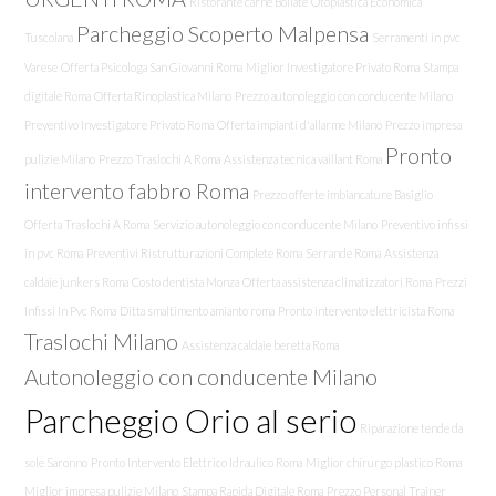
Ristorante carne Bollate
Otoplastica Economica
Parcheggio Scoperto Malpensa
Tuscolana
Serramenti in pvc
Varese
Offerta Psicologa San Giovanni Roma
Miglior Investigatore Privato Roma
Stampa
digitale Roma
Offerta Rinoplastica Milano
Prezzo autonoleggio con conducente Milano
Preventivo Investigatore Privato Roma
Offerta impianti d'allarme Milano
Prezzo impresa
Pronto
pulizie Milano
Prezzo Traslochi A Roma
Assistenza tecnica vaillant Roma
intervento fabbro Roma
Prezzo offerte imbiancature Basiglio
Offerta Traslochi A Roma
Servizio autonoleggio con conducente Milano
Preventivo infissi
in pvc Roma
Preventivi Ristrutturazioni Complete Roma
Serrande Roma
Assistenza
caldaie junkers Roma
Costo dentista Monza
Offerta assistenza climatizzatori Roma
Prezzi
Infissi In Pvc Roma
Ditta smaltimento amianto roma
Pronto intervento elettricista Roma
Traslochi Milano
Assistenza caldaie beretta Roma
Autonoleggio con conducente Milano
Parcheggio Orio al serio
Riparazione tende da
sole Saronno
Pronto Intervento Elettrico Idraulico Roma
Miglior chirurgo plastico Roma
Miglior impresa pulizie Milano
Stampa Rapida Digitale Roma
Prezzo Personal Trainer