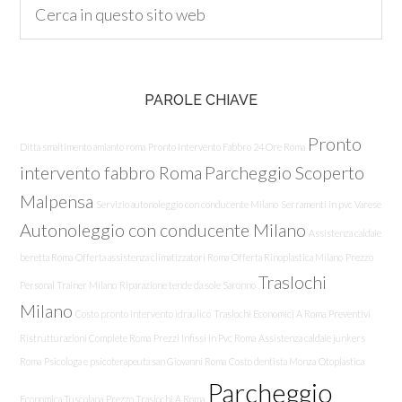
PAROLE CHIAVE
Pronto
Ditta smaltimento amianto roma
Pronto Intervento Fabbro 24 Ore Roma
intervento fabbro Roma
Parcheggio Scoperto
Malpensa
Servizio autonoleggio con conducente Milano
Serramenti in pvc Varese
Autonoleggio con conducente Milano
Assistenza caldaie
beretta Roma
Offerta assistenza climatizzatori Roma
Offerta Rinoplastica Milano
Prezzo
Traslochi
Personal Trainer Milano
Riparazione tende da sole Saronno
Milano
Costo pronto intervento idraulico
Traslochi Economici A Roma
Preventivi
Ristrutturazioni Complete Roma
Prezzi Infissi In Pvc Roma
Assistenza caldaie junkers
Roma
Psicologa e psicoterapeuta san Giovanni Roma
Costo dentista Monza
Otoplastica
Parcheggio
Economica Tuscolana
Prezzo Traslochi A Roma