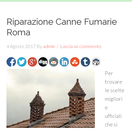
Riparazione Canne Fumarie
Roma
4 Agosto 2017
By
admin
Lascia un commento
Per
trovare
le scelte
migliori
e
ufficiali
che si