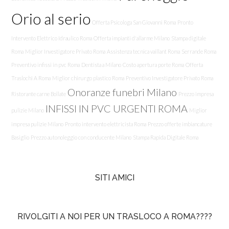
Orio al serio
Offerta Psicologa San Giovanni Roma
Pronto
Intervento Elettrico Idraulico Roma
Offerta impianti d'allarme Milano
Stampa digitale
Roma
Miglior Investigatore Privato Roma
Assistenza tecnica vaillant Roma
Serrande Roma
Preventivo infissi in pvc Roma
Dentista a Milano
Costo apertura porte Roma
Offerta
Traslochi A Roma
Miglior chirurgo plastico Roma
Preventivo Investigatore Privato Roma
Onoranze funebri Milano
Ristorante carne Bollate
Prezzo impresa
INFISSI IN PVC URGENTI ROMA
pulizie Milano
Miglior
impresa pulizie Milano
Pronto intervento elettricista Roma
Prezzo offerte imbiancature
Basiglio
Prezzo autonoleggio con conducente Milano
Stampa Rapida Digitale Roma
SITI AMICI
RIVOLGITI A NOI PER UN TRASLOCO A ROMA????