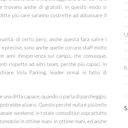
Ass
e trovano anche di gratuiti. In questo modo si
ele
 ditte più care saranno costrette ad abbassare il
Ris
au
U
nalità: di certo però, anche questa farà salire i
d'a
te e precise, sono anche quelle con uno staff molto
Rin
con anni d’esperienza sul campo, che comunque,
Pre
ti rispetto ad altri team, perché più capaci. In
f
cchiare Vola Parking, leader ormai in fatto di
Mi
sm
e una ditta capace, quando si parla di parcheggio,
co
potrebbe alzarsi. Questo perché nulla è più bello
s
 banale weekend, in totale comodità e soprattutto
utomobile in ottime mani. In ottime mani, ed anche