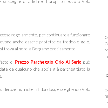
e si sceglie di affidare il proprio mezzo a Vola
accese regolarmente, per continuare a funzionare
Ce
 devono anche essere protette da freddo e gelo,
Co
si trova al nord, a Bergamo precisamente.
oc
na
 fatto di
Prezzo Parcheggio Orio Al Serio
può
a data da qualcuno che abbia già parcheggiato la
e.
D
nsiderazioni, anche affidandosi, e scegliendo Vola
De
Ri
un