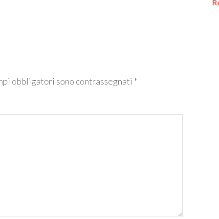
R
mpi obbligatori sono contrassegnati
*