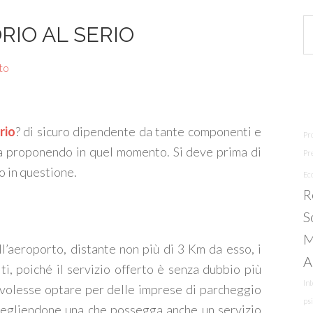
RIO AL SERIO
to
rio
? di sicuro dipendente da tante componenti e
Pr
 sta proponendo in quel momento. Si deve prima di
Pre
o in questione.
Ec
R
S
M
all’aeroporto, distante non più di 3 Km da esso, i
A
i, poiché il servizio offerto è senza dubbio più
Int
si volesse optare per delle imprese di parcheggio
ps
scegliendone una che possegga anche un servizio