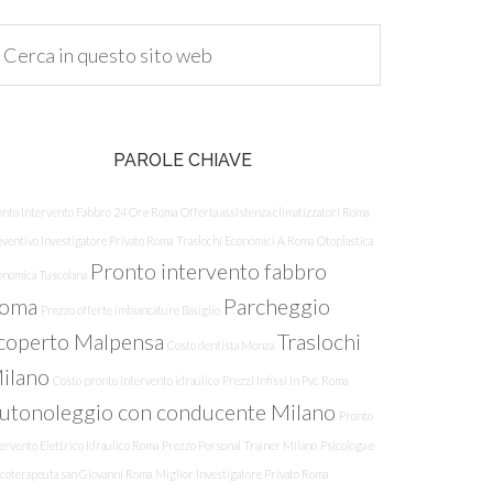
PAROLE CHIAVE
onto Intervento Fabbro 24 Ore Roma
Offerta assistenza climatizzatori Roma
ventivo Investigatore Privato Roma
Traslochi Economici A Roma
Otoplastica
Pronto intervento fabbro
onomica Tuscolana
oma
Parcheggio
Prezzo offerte imbiancature Basiglio
coperto Malpensa
Traslochi
Costo dentista Monza
ilano
Costo pronto intervento idraulico
Prezzi Infissi In Pvc Roma
utonoleggio con conducente Milano
Pronto
ervento Elettrico Idraulico Roma
Prezzo Personal Trainer Milano
Psicologa e
icoterapeuta san Giovanni Roma
Miglior Investigatore Privato Roma