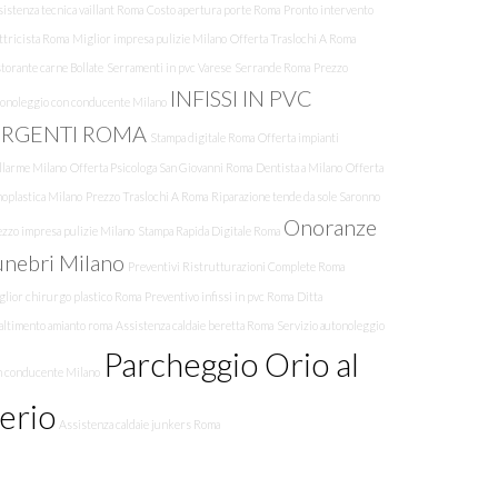
istenza tecnica vaillant Roma
Costo apertura porte Roma
Pronto intervento
ttricista Roma
Miglior impresa pulizie Milano
Offerta Traslochi A Roma
torante carne Bollate
Serramenti in pvc Varese
Serrande Roma
Prezzo
INFISSI IN PVC
tonoleggio con conducente Milano
RGENTI ROMA
Stampa digitale Roma
Offerta impianti
llarme Milano
Offerta Psicologa San Giovanni Roma
Dentista a Milano
Offerta
oplastica Milano
Prezzo Traslochi A Roma
Riparazione tende da sole Saronno
Onoranze
zzo impresa pulizie Milano
Stampa Rapida Digitale Roma
unebri Milano
Preventivi Ristrutturazioni Complete Roma
glior chirurgo plastico Roma
Preventivo infissi in pvc Roma
Ditta
altimento amianto roma
Assistenza caldaie beretta Roma
Servizio autonoleggio
Parcheggio Orio al
n conducente Milano
erio
Assistenza caldaie junkers Roma