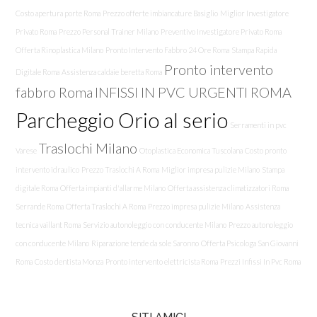
Costo apertura porte Roma
Prezzo offerte imbiancature Basiglio
Miglior Investigatore
Privato Roma
Prezzo Personal Trainer Milano
Preventivo Investigatore Privato Roma
Offerta Rinoplastica Milano
Pronto Intervento Fabbro 24 Ore Roma
Stampa Rapida
Pronto intervento
Digitale Roma
Assistenza caldaie beretta Roma
fabbro Roma
INFISSI IN PVC URGENTI ROMA
Parcheggio Orio al serio
Serramenti in pvc
Traslochi Milano
Varese
Otoplastica Economica Tuscolana
Costo pronto
intervento idraulico
Prezzo Traslochi A Roma
Miglior impresa pulizie Milano
Stampa
digitale Roma
Offerta impianti d'allarme Milano
Offerta assistenza climatizzatori Roma
Serrande Roma
Offerta Traslochi A Roma
Prezzo impresa pulizie Milano
Assistenza
tecnica vaillant Roma
Servizio autonoleggio con conducente Milano
Prezzo autonoleggio
con conducente Milano
Riparazione tende da sole Saronno
Offerta Psicologa San Giovanni
Roma
Costo dentista Monza
Pronto intervento elettricista Roma
Prezzi Infissi In Pvc Roma