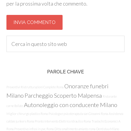
per la prossima volta che commento.
PAROLE CHIAVE
Onoranze funebri
Preventivi Ristrutturazioni Complete Roma
Milano
Parcheggio Scoperto Malpensa
Ristorante
Autonoleggio con conducente Milano
carne Bollate
Miglior chirurgo plastico Roma
Psicologa e psicoterapeuta san Giovanni Roma
Assistenza
caldaie junkers Roma
Pronto Intervento Elettrico Idraulico Roma
Traslochi Economici A
Roma
Preventivo infissi in pvc Roma
Ditta smaltimento amianto roma
Dentista a Milano