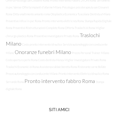
Offerta Psicologa San Giovanni Roma
Pronto Intervento Fabbro 24 Ore Roma
Serramenti
in pvc Varese
Offerta impianti d'allarme Milano
Psicologa e psicoterapeuta san Giovanni
Roma
Ditta smaltimento amianto roma
Otoplastica Economica Tuscolana
Dentista a Milano
Preventivo infissi in pvc Roma
Pronto intervento elettricista Roma
Stampa Rapida Digitale
Roma
Preventivi Ristrutturazioni Complete Roma
Offerta Traslochi A Roma
Miglior
Traslochi
chirurgo plastico Roma
Preventivo Investigatore Privato Roma
Milano
Costo pronto intervento idraulico
Servizio autonoleggio con conducente
Onoranze funebri Milano
Milano
Prezzo Personal Trainer Milano
Costo apertura porte Roma
Costo dentista Monza
Miglior Investigatore Privato Roma
Traslochi Economici A Roma
Assistenza caldaie beretta Roma
Ristorante carne Bollate
Prezzo autonoleggio con conducente Milano
Pronto Intervento Elettrico Idraulico Roma
Pronto intervento fabbro Roma
Serrande Roma
Stampa
digitale Roma
SITI AMICI