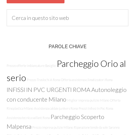
PAROLE CHIAVE
Parcheggio Orio al
Prezzo offerte imbiancature Basiglio
serio
Prezzo Traslochi A Roma
Offerta assistenza climatizzatori Roma
INFISSI IN PVC URGENTI ROMA
Autonoleggio
con conducente Milano
Miglior impresa pulizie Milano
Offerta
Rinoplastica Milano
Assistenza caldaie junkers Roma
Prezzi Infissi In Pvc Roma
Parcheggio Scoperto
Assistenza tecnica vaillant Roma
Malpensa
Prezzo impresa pulizie Milano
Riparazione tende da sole Saronno