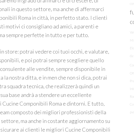
i saremo in grado di affinarci e di crescere, di
co
ali in questo settore, ma anche di affermarci
f
ibili Roma in città, in perfetto stato. I clienti
c
i motivi ci consigliano ad amici, a parenti e
Va
a sempre perfette in tutto e per tutto.
Mi
Ele
in store: potrai vedere coi tuoi occhi, e valutare,
da 
sponibili, e poi potrai sempre scegliere quello
Co
o consulente alle vendite, sempre disponibile in
Off
 la nostra ditta, e in men che non si dica, potrai
Pre
tra squadra tecnica, che realizzerà quindi un
In
a sua base andrà a stendere un eccellente
Ro
ri Cucine Componibili Roma e dintorni. E tutto,
Co
 team composto dei migliori professionisti della
pv
to settore, ma anche in costante aggiornamento su
ssicurare ai clienti le migliori Cucine Componibili