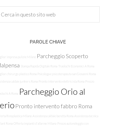
PAROLE CHIAVE
Parcheggio Scoperto
lior impresa pulizie Milano
alpensa
Stampa Rapida Digitale Roma
Traslochi Economici A Roma
glior chirurgo plastico Roma
Psicologa e psicoterapeuta san Giovanni Roma
sistenza caldaie junkers Roma
Pronto intervento elettricista Roma
Prezzo
Parcheggio Orio al
aslochi A Roma
erio
Pronto intervento fabbro Roma
erta Rinoplastica Milano
Assistenza caldaie beretta Roma
Assistenza tecnica
llant Roma
Offerta impianti d'allarme Milano
Prezzo autonoleggio con