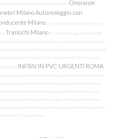
Onoranze
nducente Milano
Otoplastica Economica Tuscolana
unebri Milano
Autonoleggio con
onducente Milano
Costo dentista Monza
Serramenti in pvc
Traslochi Milano
rese
Servizio autonoleggio con conducente
lano
Prezzo offerte imbiancature Basiglio
Serrande Roma
Pronto Intervento
ttrico Idraulico Roma
Offerta Psicologa San Giovanni Roma
Riparazione tende
sole Saronno
Prezzo Personal Trainer Milano
Preventivi Ristrutturazioni
INFISSI IN PVC URGENTI ROMA
mplete Roma
erta assistenza climatizzatori Roma
Stampa digitale Roma
Dentista a Milano
zzo impresa pulizie Milano
Preventivo Investigatore Privato Roma
Pronto
tervento Fabbro 24 Ore Roma
Ristorante carne Bollate
Prezzi Infissi In Pvc
ma
Costo pronto intervento idraulico
Miglior Investigatore Privato Roma
sto apertura porte Roma
Ditta smaltimento amianto roma
Preventivo infissi in
c Roma
Offerta Traslochi A Roma