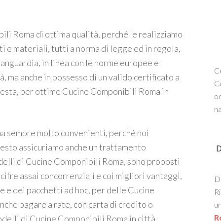
ili Roma di ottima qualità, perché le realizziamo
e materiali, tutti a norma di legge ed in regola,
anguardia, in linea con le norme europee e
Ce
tà, ma anche in possesso di un valido certificato a
Co
uesta, per ottime Cucine Componibili Roma in
oc
na
ma sempre molto convenienti, perché noi
questo assicuriamo anche un trattamento
D
modelli di Cucine Componibili Roma, sono proposti
cifre assai concorrenziali e coi migliori vantaggi,
De
 e dei pacchetti ad hoc, per delle Cucine
Ri
che pagare a rate, con carta di credito o
un
R
delli di Cucine Componibili Roma in città.