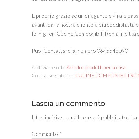
E proprio grazie ad un dilagante e virale pas
avanti dalla nostra clientela più soddisfatta e
le migliori Cucine Componibili Roma in città e
Puoi Contattarci al numero 0645548090
Archiviato sotto:
Arredi e prodotti per la casa
Contrassegnato con:
CUCINE COMPONIBILI R
Lascia un commento
Il tuo indirizzo email non sarà pubblicato.
I ca
Commento
*