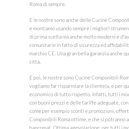
Roma di sempre.
E le nostre sono anche delle Cucine Componib
e montiamo usando sempre i migliori strumenti 
di prima scelta ma anche molto moderni e d’av
comunitarie in fatto di sicurezza ed affidabili
marchio CE. Una gran bella garanzia anche q
città.
E poi, le nostre sono Cucine Componibili Ro
vogliamo far risparmiare la clientela, e per 
economico di tutto rispetto. Infatti, tutti i 
con buoni prezzi e delle tariffe adeguate, con 
come per esempio sconti e promozioni, offerte
Componibili Roma ottime, e che si potranno an
bancomat. Ottima agevolazione, per tutti i mo