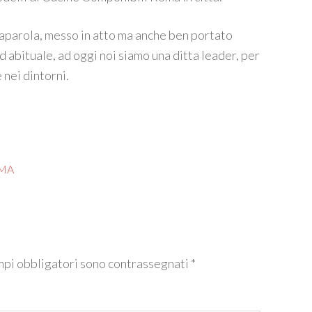
saparola, messo in atto ma anche ben portato
d abituale, ad oggi noi siamo una ditta leader, per
 nei dintorni.
OMA
mpi obbligatori sono contrassegnati
*