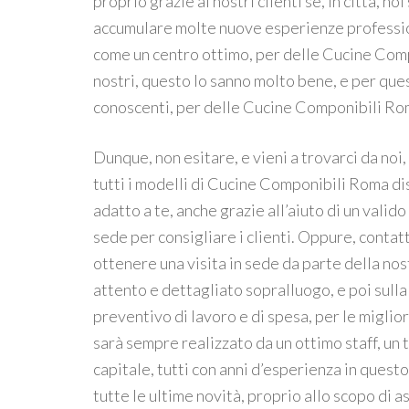
proprio grazie ai nostri clienti se, in città, no
accumulare molte nuove esperienze profession
come un centro ottimo, per delle Cucine Compon
nostri, questo lo sanno molto bene, e per quest
conoscenti, per delle Cucine Componibili Rom
Dunque, non esitare, e vieni a trovarci da noi, 
tutti i modelli di Cucine Componibili Roma di
adatto a te, anche grazie all’aiuto di un valid
sede per consigliare i clienti. Oppure, contatta
ottenere una visita in sede da parte della nos
attento e dettagliato sopralluogo, e poi sull
preventivo di lavoro e di spesa, per le miglio
sarà sempre realizzato da un ottimo staff, un
capitale, tutti con anni d’esperienza in ques
tutte le ultime novità, proprio allo scopo di a