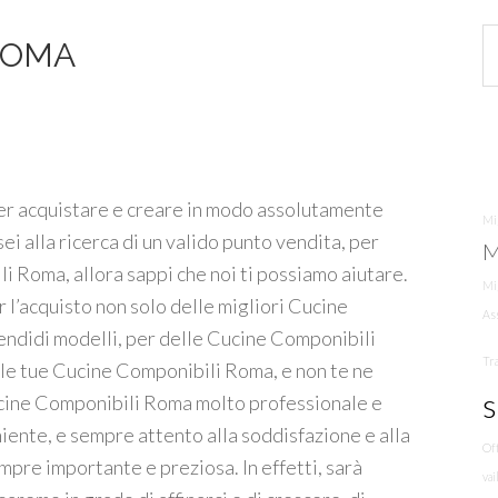
ROMA
per acquistare e creare in modo assolutamente
Mig
ei alla ricerca di un valido punto vendita, per
M
 Roma, allora sappi che noi ti possiamo aiutare.
Mi
er l’acquisto non solo delle migliori Cucine
As
endidi modelli, per delle Cucine Componibili
Tr
r le tue Cucine Componibili Roma, e non te ne
s
Cucine Componibili Roma molto professionale e
iente, e sempre attento alla soddisfazione e alla
Off
mpre importante e preziosa. In effetti, sarà
vai